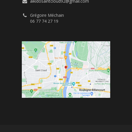
aikidosaintcloud92@gmail.com
Grégoire Méchain
06 77 74 27 19