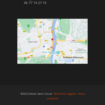
06 77 74 27 19
©2025 Aïkido Saint-Cloud -
Mentions Légales
-
Nous
contacter