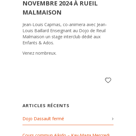
MALMAISON
NOVEMBRE 2024 À RUEIL
MALMAISON
Jean-Louis Capmas, co-animera avec Jean-
Louis Baillard Enseignant au Dojo de Reuil
Malmaison un stage interclub dédié aux
Enfants & Ados.
Venez nombreux.
ARTICLES RÉCENTS
Dojo Dassault fermé
Cours commun Aïkido – Kav-Maga Mercredi